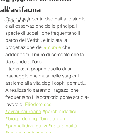
biogarden
all'avifauna
didattica
Dopo due incontri dedicati allo studio 
verde urbano
e all'osservazione delle principali 
specie di uccelli che frequentano il 
parco dei Verbiti, è iniziata la 
progettazione del 
#murale
 che 
addobberá il muro di cemento che fa 
da sfondo all'orto. 
Il tema sará proprio quello di un 
paesaggio che muta nelle stagioni 
assieme alla vita degli ospiti pennuti... 
A realizzarlo saranno i ragazzi che 
frequentano il laboratorio ponte scuola-
lavoro di 
Eliodoro scs
#avifaunaurbana
#parchididattici
#biogardening
#birdgarden
#pannellidivulgativi
#naturaincittá
#naturalmentesociale