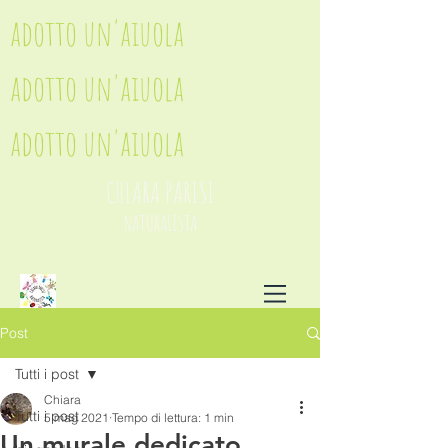
adotto un'aiuola
adotto un'aiuola
adotto un'aiuola
CHIARA PARISI
NATURALISTA
Post
Tutti i post
Chiara
Tutti i post
5 mag 2021
Tempo di lettura: 1 min
Un murale dedicato