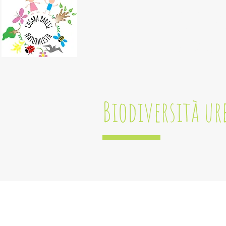
CHIARA PA
NATURALIST
Biodiversità u