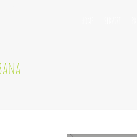
RISI
HOME
SERVIZI
PR
A
rbana