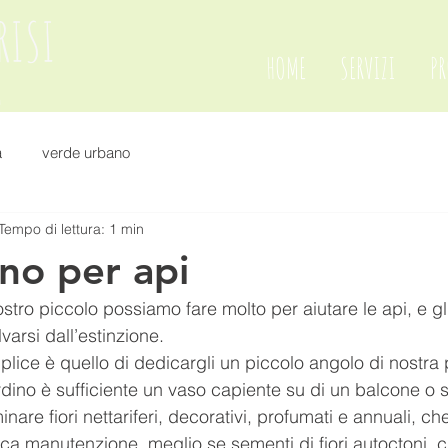
RISI
HOME
SERVIZI
PR
A
a
verde urbano
Tempo di lettura: 1 min
ino per api
stro piccolo possiamo fare molto per aiutare le api, e gli
varsi dall’estinzione. 
lice è quello di dedicargli un piccolo angolo di nostra 
ino è sufficiente un vaso capiente su di un balcone o 
nare fiori nettariferi, decorativi, profumati e annuali, c
a manutenzione, meglio se sementi di fiori autoctoni, c