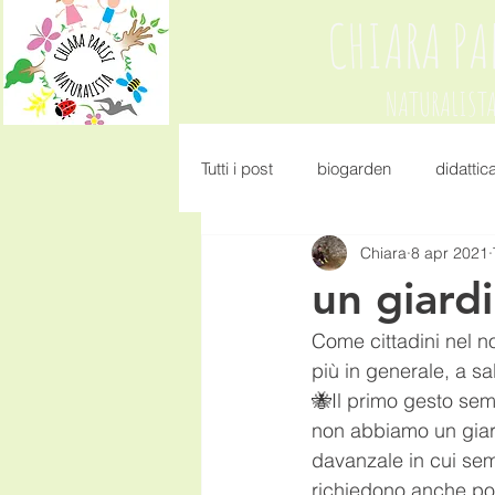
CHIARA PA
NATURALIST
Tutti i post
biogarden
didattic
Chiara
8 apr 2021
un giard
Come cittadini nel no
più in generale, a sal
🐝Il primo gesto semp
non abbiamo un giard
davanzale in cui semi
richiedono anche poc