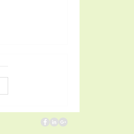
urale dedicato
vifauna