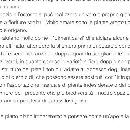
a italiana.
zio all’esterno si può realizzare un vero e proprio giar
e a fioriture scalari. Molto amate sono le piante aromat
mo e origano. 
iutano molto come il "dimenticarsi" di sfalciare alcune 
ra ultimata, attendere la sfioritura prima di potare siepi e
 fiore semplice anziché doppio quando scegliamo le pia
zi verdi, in quanto spesso le varietà a fiore doppio non
strutture dei petali non più adatte all’accesso degli inset
cidi o erbicidi, che possono essere sostituiti con "intrugli
n l’asportazione manuale di piante indesiderate o dei par
empre ben presente che più biodiversità il nostro spazio
ranno i problemi di parassitosi gravi. 
i e piano piano impareremo a pensare come un’ape e la 