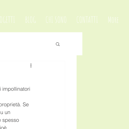
OGETTI
BLOG
CHI SONO
CONTATTI
More
 impollinatori 
proprietà. Se 
su un 
he spesso 
ioè 