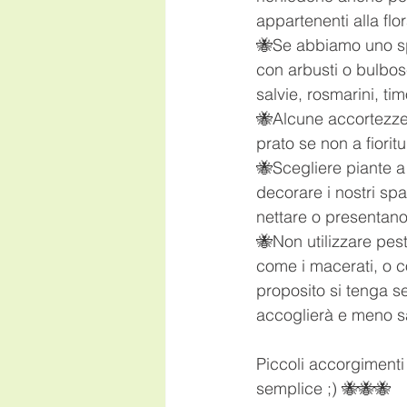
appartenenti alla flor
🐝Se abbiamo uno spa
con arbusti o bulbos
salvie, rosmarini, ti
🐝Alcune accortezze a
prato se non a fioritu
🐝Scegliere piante a
decorare i nostri spa
nettare o presentano 
🐝Non utilizzare pesti
come i macerati, o co
proposito si tenga s
accoglierà e meno sa
Piccoli accorgiment
semplice ;) 🐝🐝🐝