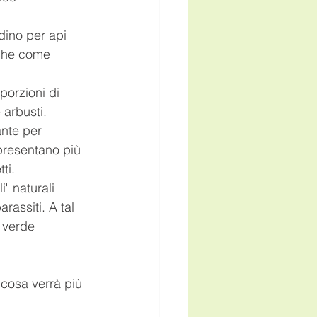
dino per api 
iche come 
porzioni di 
 arbusti. 
nte per 
 presentano più 
ti. 
" naturali 
assiti. A tal 
 verde 
cosa verrà più 