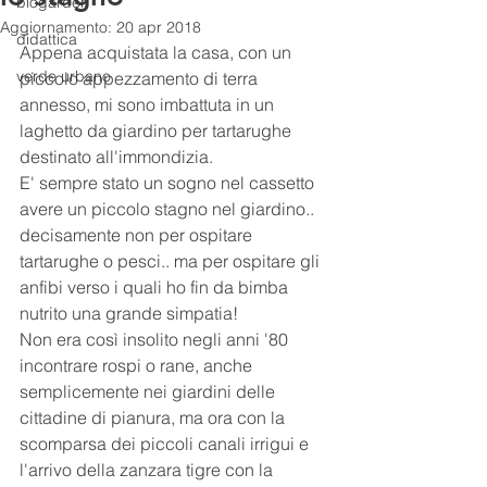
biogarden
Aggiornamento:
20 apr 2018
didattica
Appena acquistata la casa, con un 
verde urbano
piccolo appezzamento di terra 
annesso, mi sono imbattuta in un 
laghetto da giardino per tartarughe 
destinato all'immondizia. 
E' sempre stato un sogno nel cassetto 
avere un piccolo stagno nel giardino.. 
decisamente non per ospitare 
tartarughe o pesci.. ma per ospitare gli 
anfibi verso i quali ho fin da bimba 
nutrito una grande simpatia!
Non era così insolito negli anni '80 
incontrare rospi o rane, anche 
semplicemente nei giardini delle 
cittadine di pianura, ma ora con la 
scomparsa dei piccoli canali irrigui e 
l'arrivo della zanzara tigre con la 