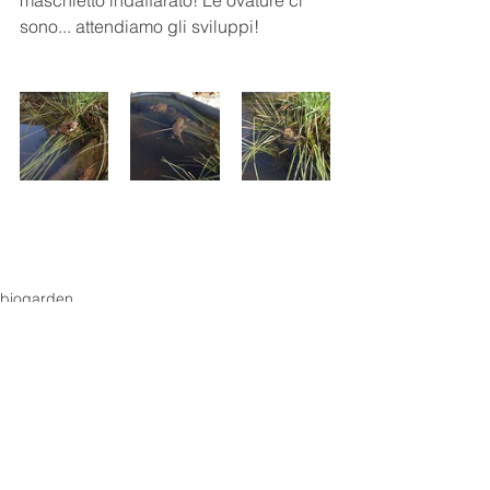
maschietto indaffarato! Le ovature ci 
sono... attendiamo gli sviluppi!
biogarden
Mostra tutti
Post recenti