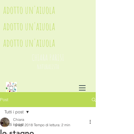
adotto un'aiuola
adotto un'aiuola
adotto un'aiuola
CHIARA PARISI
NATURALISTA
Post
Tutti i post
Chiara
Tutti i post
16 apr 2018
Tempo di lettura: 2 min
lo stagno