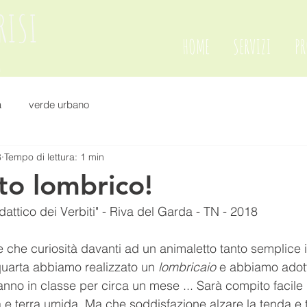
RISI
HOME
SERVIZI
PR
A
a
verde urbano
8
Tempo di lettura: 1 min
o lombrico!
dattico dei Verbiti" - Riva del Garda - TN - 2018
che curiosità davanti ad un animaletto tanto semplice 
 quarta abbiamo realizzato un 
lombricaio
 e abbiamo adot
nno in classe per circa un mese ... Sarà compito facile re
ta e terra umida. Ma che soddisfazione alzare la tenda e 