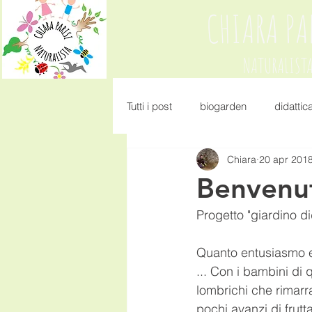
CHIARA PA
NATURALIST
Tutti i post
biogarden
didattic
Chiara
20 apr 201
Benvenut
Progetto "giardino di
Quanto entusiasmo e 
... Con i bambini di
lombrichi che rimarra
pochi avanzi di frut