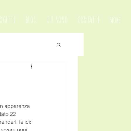
OGETTI
BLOG
CHI SONO
CONTATTI
More
in apparenza 
tato 22 
nderli felici: 
trovare ogni 