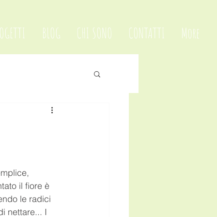
OGETTI
BLOG
CHI SONO
CONTATTI
More
mplice, 
to il fiore è 
ndo le radici 
nettare... I 