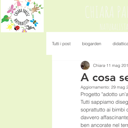
CHIARA PA
NATURALIST
Tutti i post
biogarden
didattic
Chiara
11 mag 20
A cosa s
Aggiornamento:
29 mag 
Progetto "adotto un'a
Tutti sappiamo diseg
soprattutto ai bimbi 
davvero affascinant
ben ancorate nel ter