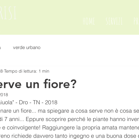
RISI
HOME
SERVIZI
PR
A
a
verde urbano
18
Tempo di lettura: 1 min
erve un fiore?
2018
iuola" - Dro - TN - 2018
nare un fiore... ma spiegare a cosa serve non è cosa se
di 7 anni... Eppure scoprire perché le piante hanno inventa
e e coinvolgente! Raggiungere la propria amata mantene
reno richiede davvero tanto ingegno e una buona dose di 