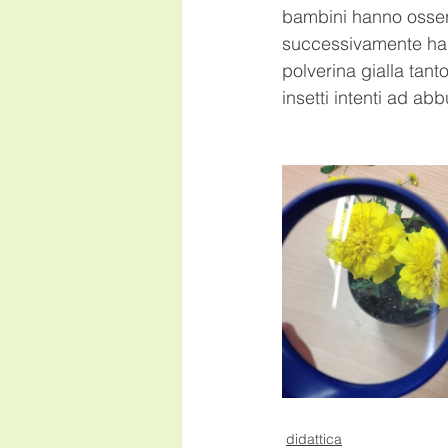
bambini hanno osserva
successivamente hann
polverina gialla tant
insetti intenti ad abb
didattica